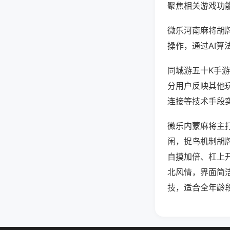
聚焦相关游戏功
微乐河南麻将胡
操作，通过AI算
同城游五十K手游
分用户反映其他玩
连接等技术手段实
微乐内蒙麻将主
闲，捉鸟机制胡
自摸加倍、杠上
北风情，界面简
技，适合全年龄