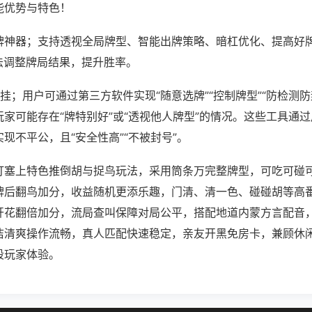
能优势与特色！
牌神器；支持透视全局牌型、智能出牌策略、暗杠优化、提高好
法调整牌局结果，提升胜率。
挂；用户可通过第三方软件实现“随意选牌”“控制牌型”“防检测防
家可能存在“牌特别好”或“透视他人牌型”的情况。这些工具通
现不平公，且“安全性高”“不被封号”。
打塞上特色推倒胡与捉鸟玩法，采用筒条万完整牌型，可吃可碰
牌后翻鸟加分，收益随机更添乐趣，门清、清一色、碰碰胡等高
开花翻倍加分，流局查叫保障对局公平，搭配地道内蒙方言配音
洁清爽操作流畅，真人匹配快速稳定，亲友开黑免房卡，兼顾休
段玩家体验。