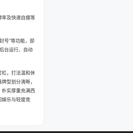
牌率及快速自摸等
封号”等功能，部
过后台运行、自动
可杠，打法温和休
番牌型划分清晰，
，朴实厚重充满西
闲娱乐与轻度竞