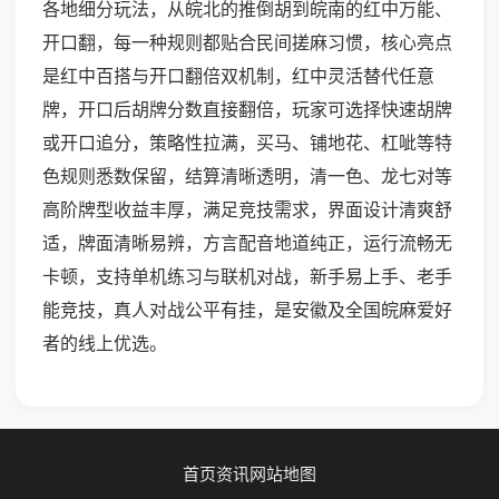
各地细分玩法，从皖北的推倒胡到皖南的红中万能、
开口翻，每一种规则都贴合民间搓麻习惯，核心亮点
是红中百搭与开口翻倍双机制，红中灵活替代任意
牌，开口后胡牌分数直接翻倍，玩家可选择快速胡牌
或开口追分，策略性拉满，买马、铺地花、杠呲等特
色规则悉数保留，结算清晰透明，清一色、龙七对等
高阶牌型收益丰厚，满足竞技需求，界面设计清爽舒
适，牌面清晰易辨，方言配音地道纯正，运行流畅无
卡顿，支持单机练习与联机对战，新手易上手、老手
能竞技，真人对战公平有挂，是安徽及全国皖麻爱好
者的线上优选。
首页
资讯
网站地图