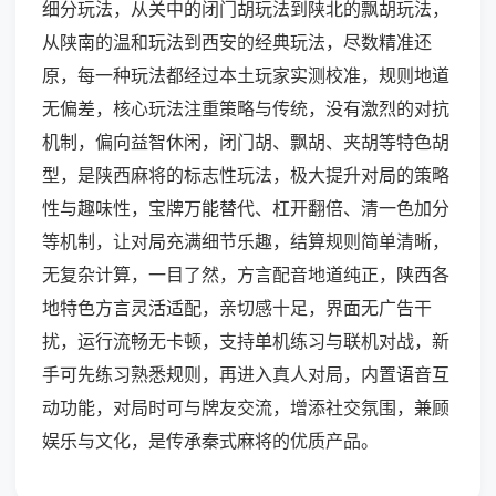
细分玩法，从关中的闭门胡玩法到陕北的飘胡玩法，
从陕南的温和玩法到西安的经典玩法，尽数精准还
原，每一种玩法都经过本土玩家实测校准，规则地道
无偏差，核心玩法注重策略与传统，没有激烈的对抗
机制，偏向益智休闲，闭门胡、飘胡、夹胡等特色胡
型，是陕西麻将的标志性玩法，极大提升对局的策略
性与趣味性，宝牌万能替代、杠开翻倍、清一色加分
等机制，让对局充满细节乐趣，结算规则简单清晰，
无复杂计算，一目了然，方言配音地道纯正，陕西各
地特色方言灵活适配，亲切感十足，界面无广告干
扰，运行流畅无卡顿，支持单机练习与联机对战，新
手可先练习熟悉规则，再进入真人对局，内置语音互
动功能，对局时可与牌友交流，增添社交氛围，兼顾
娱乐与文化，是传承秦式麻将的优质产品。