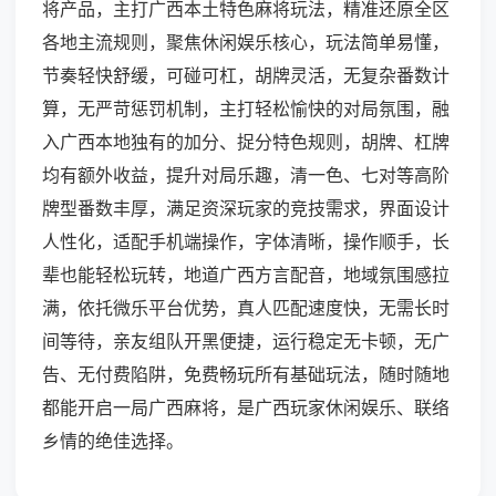
将产品，主打广西本土特色麻将玩法，精准还原全区
各地主流规则，聚焦休闲娱乐核心，玩法简单易懂，
节奏轻快舒缓，可碰可杠，胡牌灵活，无复杂番数计
算，无严苛惩罚机制，主打轻松愉快的对局氛围，融
入广西本地独有的加分、捉分特色规则，胡牌、杠牌
均有额外收益，提升对局乐趣，清一色、七对等高阶
牌型番数丰厚，满足资深玩家的竞技需求，界面设计
人性化，适配手机端操作，字体清晰，操作顺手，长
辈也能轻松玩转，地道广西方言配音，地域氛围感拉
满，依托微乐平台优势，真人匹配速度快，无需长时
间等待，亲友组队开黑便捷，运行稳定无卡顿，无广
告、无付费陷阱，免费畅玩所有基础玩法，随时随地
都能开启一局广西麻将，是广西玩家休闲娱乐、联络
乡情的绝佳选择。