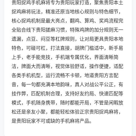
贵阳捉鸡手机麻将专为贵阳玩家打造，聚焦贵阳本土
捉鸡麻将玩法，精准还原当地核心规则与特色细节，
核心捉鸡机制是最大亮点，翻鸡、算鸡、奖鸡流程完
全贴合线下贵阳搓麻习惯，特殊鸡牌的加分规则无一
遗漏，点豆、闷豆等杠牌规则，让对局更具贵阳本地
特色，可碰可杠，打法直接，胡牌门槛适中，新手易
上手，老手能竞技，手机端专属优化，界面清晰简
洁，牌面大而清晰，视觉体验舒适，操作便捷，适配
各类手机机型，运行流畅不卡顿，地道贵阳方言配
音，每一句都充满本地韵味，真人对战公平公正，有
挂作弊，匹配机制合理，支持好友约局、快速匹配等
模式，手机随身携带，随时都能开局，不管是闲暇放
松还是亲友小聚，都能轻松体验正宗贵阳捉鸡麻将，
是贵阳玩家不可或缺的手机麻将产品。