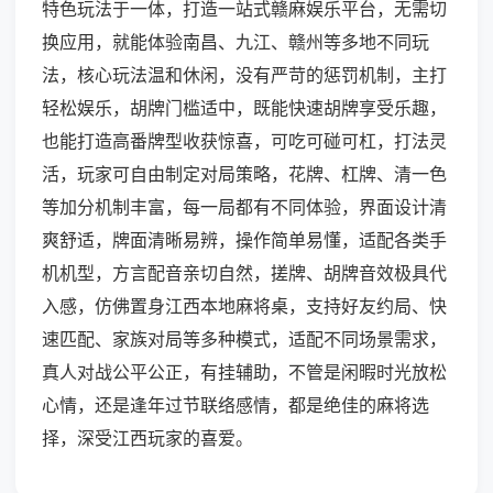
特色玩法于一体，打造一站式赣麻娱乐平台，无需切
换应用，就能体验南昌、九江、赣州等多地不同玩
法，核心玩法温和休闲，没有严苛的惩罚机制，主打
轻松娱乐，胡牌门槛适中，既能快速胡牌享受乐趣，
也能打造高番牌型收获惊喜，可吃可碰可杠，打法灵
活，玩家可自由制定对局策略，花牌、杠牌、清一色
等加分机制丰富，每一局都有不同体验，界面设计清
爽舒适，牌面清晰易辨，操作简单易懂，适配各类手
机机型，方言配音亲切自然，搓牌、胡牌音效极具代
入感，仿佛置身江西本地麻将桌，支持好友约局、快
速匹配、家族对局等多种模式，适配不同场景需求，
真人对战公平公正，有挂辅助，不管是闲暇时光放松
心情，还是逢年过节联络感情，都是绝佳的麻将选
择，深受江西玩家的喜爱。