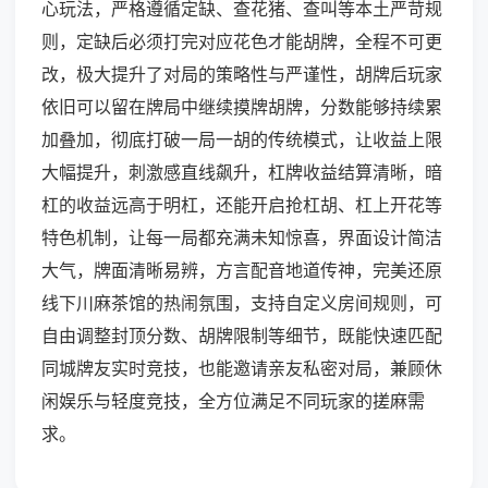
心玩法，严格遵循定缺、查花猪、查叫等本土严苛规
则，定缺后必须打完对应花色才能胡牌，全程不可更
改，极大提升了对局的策略性与严谨性，胡牌后玩家
依旧可以留在牌局中继续摸牌胡牌，分数能够持续累
加叠加，彻底打破一局一胡的传统模式，让收益上限
大幅提升，刺激感直线飙升，杠牌收益结算清晰，暗
杠的收益远高于明杠，还能开启抢杠胡、杠上开花等
特色机制，让每一局都充满未知惊喜，界面设计简洁
大气，牌面清晰易辨，方言配音地道传神，完美还原
线下川麻茶馆的热闹氛围，支持自定义房间规则，可
自由调整封顶分数、胡牌限制等细节，既能快速匹配
同城牌友实时竞技，也能邀请亲友私密对局，兼顾休
闲娱乐与轻度竞技，全方位满足不同玩家的搓麻需
求。