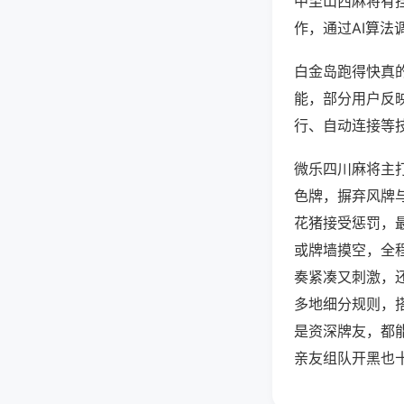
中至山西麻将有
作，通过AI算法
白金岛跑得快真的
能，部分用户反映
行、自动连接等技
微乐四川麻将主
色牌，摒弃风牌
花猪接受惩罚，
或牌墙摸空，全
奏紧凑又刺激，
多地细分规则，
是资深牌友，都
亲友组队开黑也