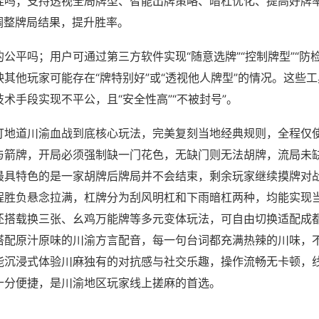
挂吗；支持透视全局牌型、智能出牌策略、暗杠优化、提高好牌
调整牌局结果，提升胜率。
公平吗；用户可通过第三方软件实现“随意选牌”“控制牌型”“防
其他玩家可能存在“牌特别好”或“透视他人牌型”的情况。这些
术手段实现不平公，且“安全性高”“不被封号”。
打地道川渝血战到底核心玩法，完美复刻当地经典规则，全程仅
与箭牌，开局必须强制缺一门花色，无缺门则无法胡牌，流局未
最具特色的是一家胡牌后牌局并不会结束，剩余玩家继续摸牌对
程胜负悬念拉满，杠牌分为刮风明杠和下雨暗杠两种，均能实现
还搭载换三张、幺鸡万能牌等多元变体玩法，可自由切换适配成
搭配原汁原味的川渝方言配音，每一句台词都充满热辣的川味，
能沉浸式体验川麻独有的对抗感与社交乐趣，操作流畅无卡顿，
十分便捷，是川渝地区玩家线上搓麻的首选。