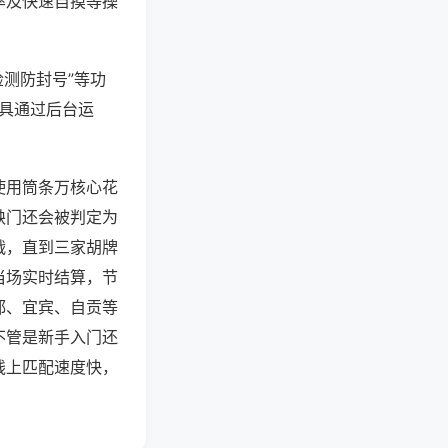
率及快速自摸等操
检测防封号”等功
工具通过后台运
使用筒条万核心花
缺门还会被判定为
战，直到三家胡牌
当场实时结算，节
都、宜宾、自贡等
不管是新手入门还
线上匹配速度快，