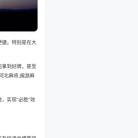
便捷。特别是在大
能拿到好牌，甚至
河北麻将,闽游麻
，实现“必胜”效
。