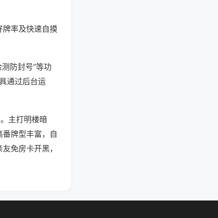
好牌率及快速自摸
检测防封号”等功
工具通过后台运
将。主打明楼暗
高番牌型丰富，自
亲友免房卡开黑，