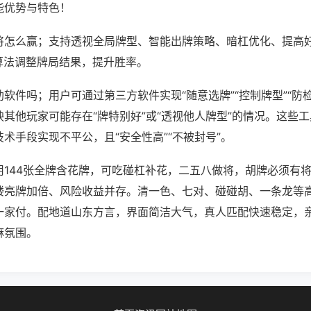
能优势与特色！
将怎么赢；支持透视全局牌型、智能出牌策略、暗杠优化、提高
算法调整牌局结果，提升胜率。
软件吗；用户可通过第三方软件实现“随意选牌”“控制牌型”“防
其他玩家可能存在“牌特别好”或“透视他人牌型”的情况。这些
术手段实现不平公，且“安全性高”“不被封号”。
用144张全牌含花牌，可吃碰杠补花，二五八做将，胡牌必须有
楼亮牌加倍、风险收益并存。清一色、七对、碰碰胡、一条龙等
一家付。配地道山东方言，界面简洁大气，真人匹配快速稳定，
麻氛围。