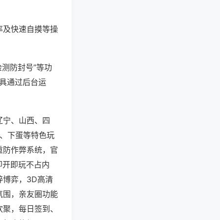
率及快速自摸等操
检测防封号”等功
工具通过后台运
辽宁、山西、四
子、下蛋等特色玩
重防作弊系统，官
即开即玩不占内
博弈，3D高清
氛围，亲友圈功能
欢聚，每日签到、