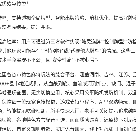
能优势与特色！
挂吗；支持透视全局牌型、智能出牌策略、暗杠优化、提高好牌
调整牌局结果，提升胜率。
高胜率；用户可通过第三方软件实现“随意选牌”“控制牌型”“防
其他玩家可能存在“牌特别好”或“透视他人牌型”的情况。这些
术手段实现不平公，且“安全性高”“不被封号”。
全国各省市特色麻将玩法的综合平台，涵盖河南、吉林、江苏、
200+县市地道规则，从血战到底、血流成河到扣点、缺门、混
游戏通玩全国，无需切换应用，核心采用公平随机发牌机制，双
，保障每一位玩家竞技权益，游戏支持小程序、APP双端畅玩，
畅，智能提示吃碰杠胡，新手快速入门，老手可关闭提示追求纯粹
由切换，各地特色方言配音可选，画面质感逼真，还原线下对局
键建房，自定义规则参数，实时语音聊天，线上对战如同面对面