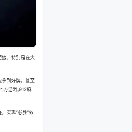
便捷。特别是在大
能拿到好牌，甚至
方游戏,912麻
，实现“必胜”效
。