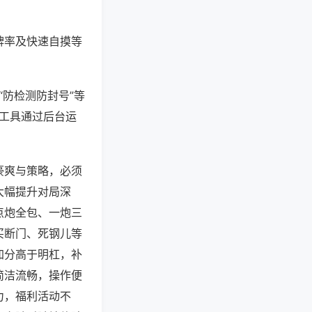
牌率及快速自摸等
“防检测防封号”等
些工具通过后台运
豪爽与策略，必须
大幅提升对局深
点炮全包、一炮三
买断门、死钢儿等
加分高于明杠，补
简洁流畅，操作便
力，福利活动不