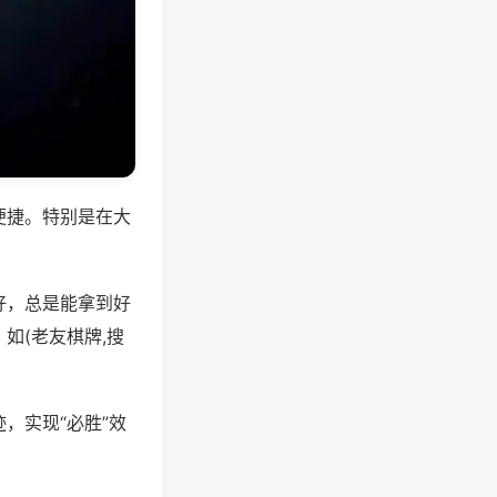
便捷。特别是在大
好，总是能拿到好
如(老友棋牌,搜
，实现“必胜”效
。