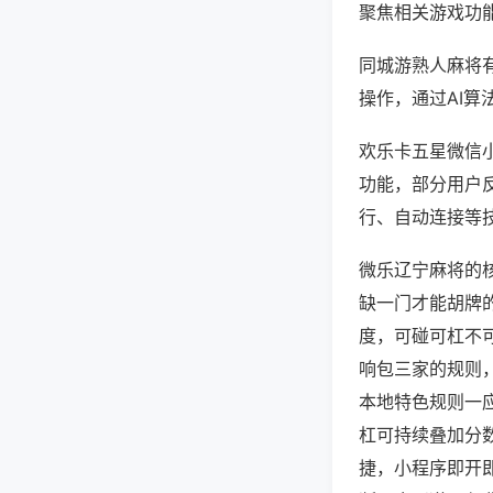
聚焦相关游戏功
同城游熟人麻将
操作，通过AI算
欢乐卡五星微信小
功能，部分用户反
行、自动连接等技
微乐辽宁麻将的
缺一门才能胡牌
度，可碰可杠不
响包三家的规则
本地特色规则一
杠可持续叠加分
捷，小程序即开