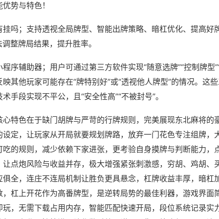
能优势与特色！
有挂吗；支持透视全局牌型、智能出牌策略、暗杠优化、提高好
法调整牌局结果，提升胜率。
程序辅助器；用户可通过第三方软件实现“随意选牌”“控制牌型”
映其他玩家可能存在“牌特别好”或“透视他人牌型”的情况。这
术手段实现不平公，且“安全性高”“不被封号”。
核心特色在于缺门胡牌与严苛的行牌规则，完美展现东北麻将的
的设定，让玩家从开局就要规划牌路，放弃一门花色专注组牌，
可吃的规则，减少依赖下家进张，更考验自身摸牌与判断能力，
，让点炮风险与收益并存，极大增强紧张刺激感，穷胡、鸡胡、
应俱全，连庄不连局机制让胜负更具悬念，杠牌收益丰厚，暗杠
数，杠上开花作为高番牌型，是逆转局势的最佳利器，游戏界面
即玩，无需下载占用内存，智能匹配快速开局，段位系统记录实