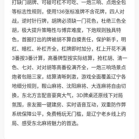
打缺门胡牌、可碰可杠不可吃、一炮三响、点炮全包
等标志性规则，使用136张标准牌不含花牌，四人对
战，逆时针行牌，胡牌必须缺一门花色，杜绝三色全
胡，极大提升策略性与博弈难度，下炮规则独具特
色，首圈打出的牌被胡不算自摸责任，保护新手，明
杠、暗杠、补杠齐全，杠牌即时加分，杠上开花不满
3番按3番计算，高番牌型按实际结算，抢杠胡、清一
色、七对、对对胡等高番役满齐全，一炮三响场景点
炮者包赔三家，结算清晰刺激，游戏全面覆盖辽宁各
地细分规则，鞍山麻将、沈阳麻将、大连麻将自由切
换，东北方言配音豪爽大气，3D牌桌还原线下对局
氛围，亲友圈一键建房、实时语音互动，双重防作弊
系统保障公平，免费畅玩无门槛，是辽宁老乡线上约
局、感受东北麻将魅力的首选。