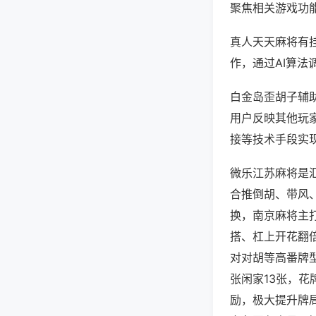
聚焦相关游戏功
真人天天麻将有
作，通过AI算法
白金岛歪胡子辅助
用户反映其他玩家
接等技术手段实现
微乐江苏麻将是
合推倒胡、带风、
换，南京麻将主
搭、杠上开花翻
对对胡等高番牌
张闲家13张，
励，极大提升牌