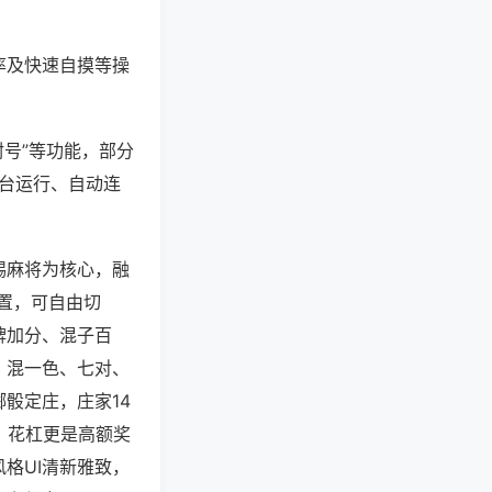
率及快速自摸等操
封号”等功能，部分
后台运行、自动连
锡麻将为核心，融
配置，可自由切
牌加分、混子百
、混一色、七对、
骰定庄，庄家14
，花杠更是高额奖
格UI清新雅致，