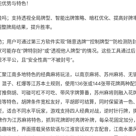
能优势与特色！
挂吗；支持透视全局牌型、智能出牌策略、暗杠优化、提高好牌
调整牌局结果，提升胜率。
；用户可通过第三方软件实现“随意选牌”“控制牌型”“防检测防
可能存在“牌特别好”或“透视他人牌型”的情况。这些工具通过
不平公，且“安全性高”“不被封号”。
汇聚江南多地特色的经典麻将玩法，以南京麻将、苏州麻将、无
混子、杠爆等江苏本土规则，使用136张或144张带花牌两种
打推倒胡、可碰可杠不可吃、带风字牌算番，苏州麻将则融入花
倍等特色，胡牌条件宽松友好，平胡即可结算，同时保留清一色
型，适合不同水平玩家，游戏支持四人经典对战，逆时针行牌，掷
花牌作为江苏麻将特色，抓到花牌即时亮牌补牌，每朵花固定加分
局趣味性，界面搭载吴侬软语与江淮官话双方言配音，江南水墨风