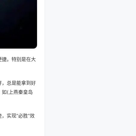
便捷。特别是在大
好，总是能拿到好
如(上燕秦皇岛
，实现“必胜”效
。