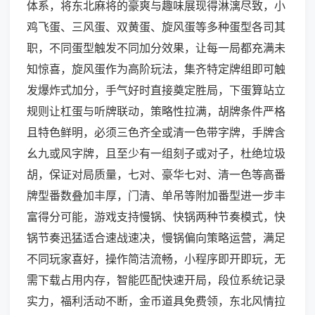
体系，将东北麻将的豪爽与趣味展现得淋漓尽致，小
鸡飞蛋、三风蛋、双黄蛋、旋风蛋等多种蛋型各司其
职，不同蛋型触发不同加分效果，让每一局都充满未
知惊喜，旋风蛋作为高阶玩法，集齐特定牌组即可触
发爆炸式加分，手气好时直接奠定胜局，下蛋算站立
规则让杠蛋与听牌联动，策略性拉满，胡牌条件严格
且特色鲜明，必须三色齐全或清一色带字牌，手牌含
幺九或风字牌，且至少有一组刻子或对子，杜绝垃圾
胡，保证对局质量，七对、豪华七对、清一色等高番
牌型番数叠加丰厚，门清、单吊等附加番型进一步丰
富得分可能，游戏支持慢锅、快锅两种节奏模式，快
锅节奏迅猛适合速战速决，慢锅偏向策略运营，满足
不同玩家喜好，操作简洁流畅，小程序即开即玩，无
需下载占用内存，智能匹配快速开局，段位系统记录
实力，福利活动不断，金币道具免费领，东北风情拉