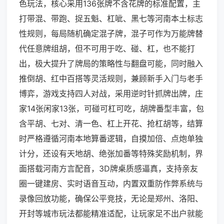
色玩法，核心采用136张牌不含花牌的标准配置，主
打带混、带跑、捉五魁、杠呲、黑七等河南本土标志
性规则，每局随机确定混子牌，混子可作为万能牌替
代任意牌组胡，但不可用于吃、碰、杠，也不能打
出，极大提升了牌局的策略性与翻盘可能，同时融入
推倒胡、红中百搭等灵活规则，兼顾新手入门与老手
博弈，游戏支持四人对战，采用逆时针抓牌出牌，庄
家14张闲家13张，可碰可杠可吃，胡牌番型丰富，包
含平胡、七对、清一色、杠上开花、抢杠胡等，结算
时严格遵循河南本地算番逻辑，自摸加倍、点炮单独
计分，还设有天地胡、绝张加番等特殊奖励机制，界
面搭载河南方言配音，3D牌桌质感逼真，支持亲友
圈一键建房、实时语音互动，内置双重防作弊系统与
录像回放功能，确保公平竞技，无论是郑州、洛阳、
开封等城市玩法都能精准适配，让玩家足不出户就能