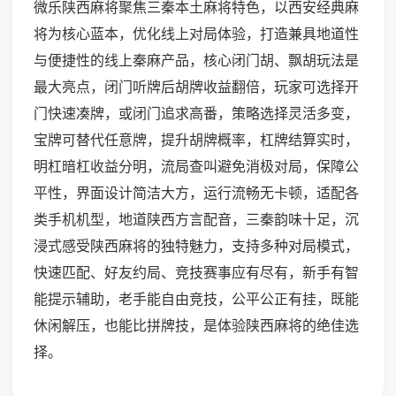
微乐陕西麻将聚焦三秦本土麻将特色，以西安经典麻
将为核心蓝本，优化线上对局体验，打造兼具地道性
与便捷性的线上秦麻产品，核心闭门胡、飘胡玩法是
最大亮点，闭门听牌后胡牌收益翻倍，玩家可选择开
门快速凑牌，或闭门追求高番，策略选择灵活多变，
宝牌可替代任意牌，提升胡牌概率，杠牌结算实时，
明杠暗杠收益分明，流局查叫避免消极对局，保障公
平性，界面设计简洁大方，运行流畅无卡顿，适配各
类手机机型，地道陕西方言配音，三秦韵味十足，沉
浸式感受陕西麻将的独特魅力，支持多种对局模式，
快速匹配、好友约局、竞技赛事应有尽有，新手有智
能提示辅助，老手能自由竞技，公平公正有挂，既能
休闲解压，也能比拼牌技，是体验陕西麻将的绝佳选
择。