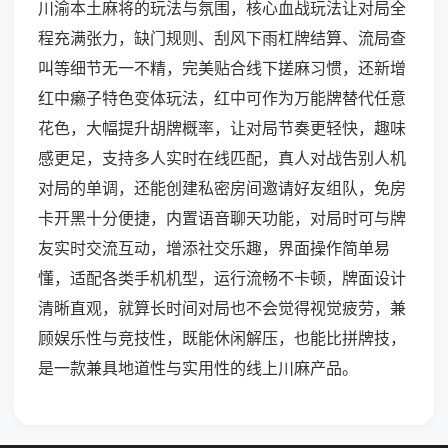
川渝本土麻将的玩法与氛围，核心血战玩法让对局全
程充满张力，缺门规则、刮风下雨杠牌结算、流局查
叫等细节无一不精，完美贴合线下搓麻习惯，还新增
红中癞子特色变体玩法，红中可作为万能牌替代任意
花色，大幅提升胡牌概率，让对局节奏更轻快，趣味
感更足，支持多人实时在线匹配，真人对战告别人机
对局的单调，还能创建私密房间邀请好友组队，免房
卡开黑十分便捷，内置语音聊天功能，对局时可与牌
友实时交流互动，增添社交乐趣，界面操作简单易
懂，适配各类手机机型，运行流畅不卡顿，牌面设计
清晰直观，就算长时间对局也不会觉得视觉疲劳，兼
顾娱乐性与竞技性，既能休闲解压，也能比拼牌技，
是一款兼具地道性与实用性的线上川麻产品。