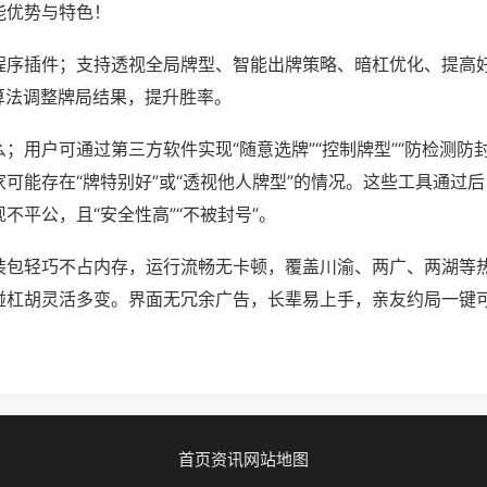
能优势与特色！
程序插件；支持透视全局牌型、智能出牌策略、暗杠优化、提高
算法调整牌局结果，提升胜率。
；用户可通过第三方软件实现“随意选牌”“控制牌型”“防检测防
可能存在“牌特别好”或“透视他人牌型”的情况。这些工具通过
不平公，且“安全性高”“不被封号”。
装包轻巧不占内存，运行流畅无卡顿，覆盖川渝、两广、两湖等
碰杠胡灵活多变。界面无冗余广告，长辈易上手，亲友约局一键
首页
资讯
网站地图