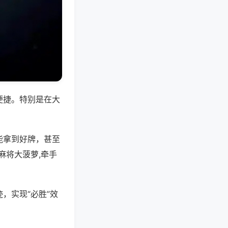
便捷。特别是在大
能拿到好牌，甚至
麻将大菠萝,牵手
，实现“必胜”效
。