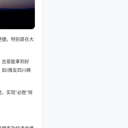
便捷。特别是在大
，总是能拿到好
如(微友四川麻
，实现“必胜”效
。