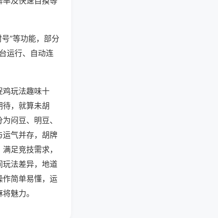
牌率及快速自摸等
封号”等功能，部分
后台运行、自动连
捉鸡玩法趣味十
期待，就算未胡
分为闷豆、明豆、
与运气并存，胡牌
，满足竞技需求，
间玩法差异，地道
操作简单易懂，运
麻将魅力。