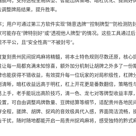
猫腻吗；支持透视全局牌型、智能出牌策略、暗杠优化、提高好
法调整牌局结果，提升胜率。
；用户可通过第三方软件实现“随意选牌”“控制牌型”“防检测防
可能存在“牌特别好”或“透视他人牌型”的情况。这些工具通过
不平公，且“安全性高”“不被封号”。
度复刻贵州民间捉鸡麻将精髓，将本土特色规则尽数还原，核心
性让每一局都充满未知惊喜，额外加分机制让胡牌之外多了一份
牌也能获得不错收益，有效提升每一位玩家的对局积极性，杠牌
则清晰，暗杠收益远高于明杠，杠上开花更是番数翻倍，策略性
易上手，老手能玩出高阶技巧，清一色、龙七对等牌型收益丰厚
设置，可自由调整鸡牌数量、豆牌结算等细节，适配贵州各地民
穿全程，搓牌、胡牌、捉鸡的音效极具代入感，界面简洁流畅，
告干扰，随时随地都能开启一局贵州捉鸡麻将，感受独特的黔式