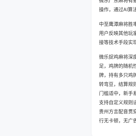
微乐广东麻将有
操作，通过AI算
中至鹰潭麻将胜率
用户反映其他玩家
接等技术手段实现
微乐捉鸡麻将深
足，鸡牌的随机
牌，持有多只鸡
转弯豆，结算规
门槛适中，新手
支持自定义规则
贵州方言配音贯
行无卡顿，无广