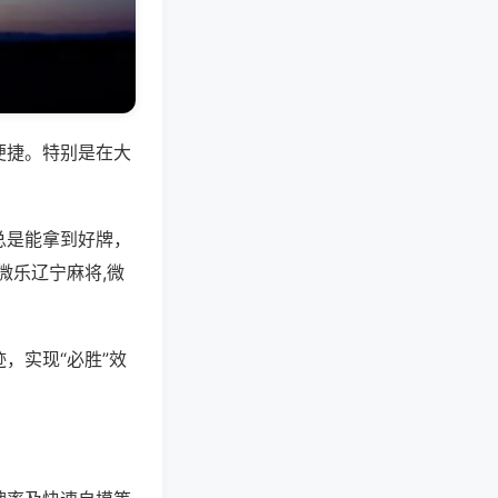
便捷。特别是在大
总是能拿到好牌，
微乐辽宁麻将,微
，实现“必胜”效
。