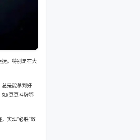
便捷。特别是在大
，总是能拿到好
如(豆豆斗牌鄂
，实现“必胜”效
。