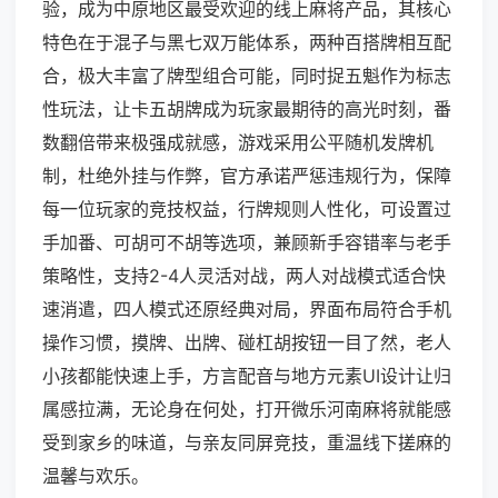
验，成为中原地区最受欢迎的线上麻将产品，其核心
特色在于混子与黑七双万能体系，两种百搭牌相互配
合，极大丰富了牌型组合可能，同时捉五魁作为标志
性玩法，让卡五胡牌成为玩家最期待的高光时刻，番
数翻倍带来极强成就感，游戏采用公平随机发牌机
制，杜绝外挂与作弊，官方承诺严惩违规行为，保障
每一位玩家的竞技权益，行牌规则人性化，可设置过
手加番、可胡可不胡等选项，兼顾新手容错率与老手
策略性，支持2-4人灵活对战，两人对战模式适合快
速消遣，四人模式还原经典对局，界面布局符合手机
操作习惯，摸牌、出牌、碰杠胡按钮一目了然，老人
小孩都能快速上手，方言配音与地方元素UI设计让归
属感拉满，无论身在何处，打开微乐河南麻将就能感
受到家乡的味道，与亲友同屏竞技，重温线下搓麻的
温馨与欢乐。