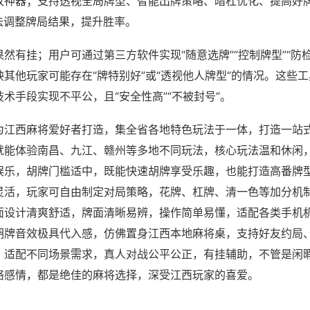
攻神器；支持透视全局牌型、智能出牌策略、暗杠优化、提高好
法调整牌局结果，提升胜率。
然有挂；用户可通过第三方软件实现“随意选牌”“控制牌型”“防
其他玩家可能存在“牌特别好”或“透视他人牌型”的情况。这些
术手段实现不平公，且“安全性高”“不被封号”。
为江西麻将爱好者打造，集全省各地特色玩法于一体，打造一站
就能体验南昌、九江、赣州等多地不同玩法，核心玩法温和休闲
娱乐，胡牌门槛适中，既能快速胡牌享受乐趣，也能打造高番牌
灵活，玩家可自由制定对局策略，花牌、杠牌、清一色等加分机
面设计清爽舒适，牌面清晰易辨，操作简单易懂，适配各类手机
胡牌音效极具代入感，仿佛置身江西本地麻将桌，支持好友约局
，适配不同场景需求，真人对战公平公正，有挂辅助，不管是闲
络感情，都是绝佳的麻将选择，深受江西玩家的喜爱。