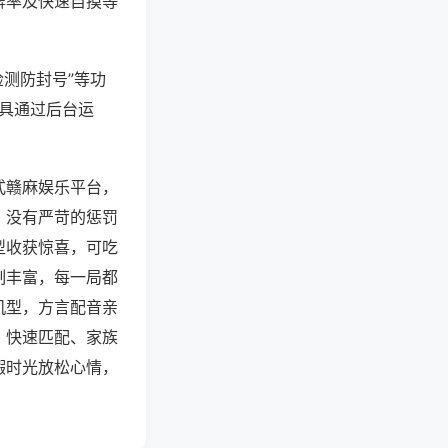
牌率及快速自摸等
检测防封号”等功
工具通过后台运
式赣麻娱乐平台，
，没有严苛的惩罚
型收获惊喜，可吃
制丰富，每一局都
机型，方言配音亲
、快速匹配、家族
暇时光放松心情，