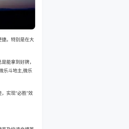
便捷。特别是在大
总是能拿到好牌，
微乐斗地主,微乐
，实现“必胜”效
。