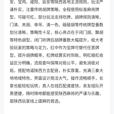
安、宝鸡、咸阳、延安等陕西各地主流规则，玩法严
谨朴实，注重传统胡牌策略，全程使用标准麻将牌
型，可碰可杠，部分玩法支持吃牌，胡牌规则清晰，
门清、夹胡、单吊、清一色、碰碰胡等传统牌型番数
划分清晰，策略性十足，核心亮点在于闭门胡、飘胡
等特色胡型，闭门听牌后胡牌番数大幅提升，极大考
验玩家的策略与定力，红中作为宝牌可替代任意牌
型，提升胡牌概率，杠牌结算实时到账，明杠暗杠收
益区分明确，流局查叫保障对局公平，避免消极对
局，搭配地道陕西方言配音，朴实厚重，充满三秦大
地地域特色，界面设计简洁大气，操作流畅顺手，长
辈也能轻松玩转，真人在线匹配速度快，亲友组队开
黑便捷，随时随地都能感受陕西麻将的严谨与乐趣，
是陕西玩家线上搓麻的首选。