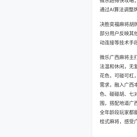
微乐跑得快攻略
通过AI算法调整
决胜奕福麻将胡牌
部分用户反映其他
动连接等技术手段
微乐广西麻将主
法温和休闲，无
花色，可碰可杠
需求，融入广西
色、碰碰胡、七
围，搭配地道广
全年龄段玩家都
桂式麻将，感受