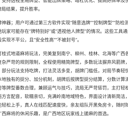
；支持透视全局牌型、智能出牌策略、暗杠优化、提高好牌率及
牌局结果，提升胜率。
神器；用户可通过第三方软件实现“随意选牌”“控制牌型”“防检
玩家可能存在“牌特别好”或“透视他人牌型”的情况。这些工具
实现不平公，且“安全性高”“不被封号”。
打桂式地道麻将玩法，完美复刻南宁、柳州、桂林、北海等广西
复杂严苛的规则限制，全程使用精简牌型，多数玩法摒弃风箭牌
，部分玩法支持吃牌，打法灵活多变，胡牌门槛低，对局节奏轻
本地独有的捉分、加分机制，胡牌后按牌型捉分结算，分数计算
对等牌型番数合理，兼顾运气与技巧，流局无严苛惩罚，主打轻
西方言配音，软糯亲切，充满岭南地域特色，界面设计清新简洁
能轻松上手，真人在线匹配速度快，亲友组队开黑免房卡，随时
广西麻将的休闲乐趣，是广西地区玩家线上搓麻的首选。