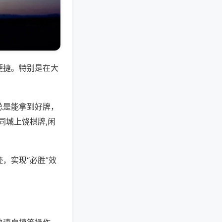
便捷。特别是在大
总是能拿到好牌，
同城上饶棋牌,闲
，实现“必胜”效
。