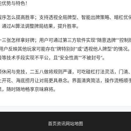
能优势与特色！
程序怎么提高胜率；支持透视全局牌型、智能出牌策略、暗杠优
，通过AI算法调整牌局结果，提升胜率。
三张怎样拿好牌；用户可通过第三方软件实现“随意选牌”“控制牌
用户反映其他玩家可能存在“牌特别好”或“透视他人牌型”的情况
等技术手段实现不平公，且“安全性高”“不被封号”。
顾休闲与竞技，二五八做将规则严谨，可吃碰杠打法灵活，门清
上开花、海底捞月让对局更具悬念。界面清爽简洁，操作流畅顺
黑，随时随地畅享京味麻将。
首页
资讯
网站地图