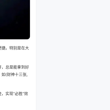
便捷。特别是在大
好，总是能拿到好
如(财神十三张,
，实现“必胜”效
。