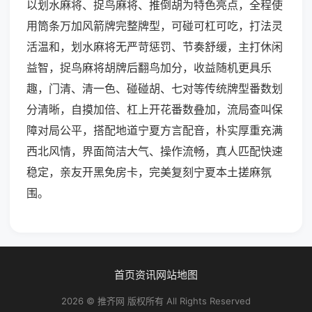
以划水麻将、捉鸟麻将、推倒胡为特色亮点，全程使
用筒条万加风箭牌完整牌型，可碰可杠可吃，打法灵
活温和，划水麻将无严苛惩罚、节奏舒缓，主打休闲
益智，捉鸟麻将胡牌后翻鸟加分，收益随机更具乐
趣，门清、清一色、碰碰胡、七对等传统牌型番数划
分清晰，自摸加倍、杠上开花番数叠加，流局查叫保
障对局公平，搭配地道宁夏方言配音，朴实厚重充满
西北风情，界面简洁大气、操作流畅，真人匹配快速
稳定，亲友开黑免房卡，完美复刻宁夏本土搓麻氛
围。
首页
资讯
网站地图
2026 © 推齐网 版权所有 All Rights Reserved